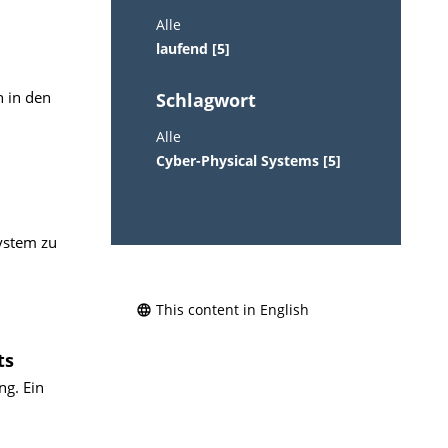
Alle
laufend [5]
n in den
Schlagwort
Alle
Cyber-Physical Systems [5]
ystem zu
This content in English
ts
ng. Ein