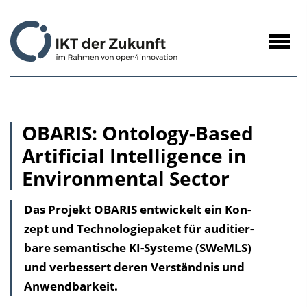
zum
Inhalt
Navig
öffne
OBARIS: Ontology-Based
Artificial Intelligence in
Environmental Sector
Das Projekt OBARIS entwickelt ein Kon­
zept und Technologiepaket für audi­tier­
bare semantische KI-Systeme (SWeMLS)
und verbessert deren Verständnis und
Anwend­barkeit.