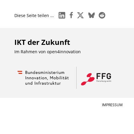
linkedin
facebook
x
bluesky
reddit
Diese Seite teilen ...
IKT der Zukunft
Im Rahmen von
open4innovation
IMPRESSUM