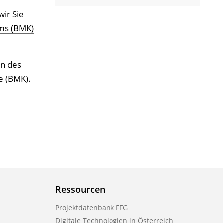
ir Sie
ums (BMK)
on des
e (BMK).
Ressourcen
Projektdatenbank FFG
Digitale Technologien in Österreich