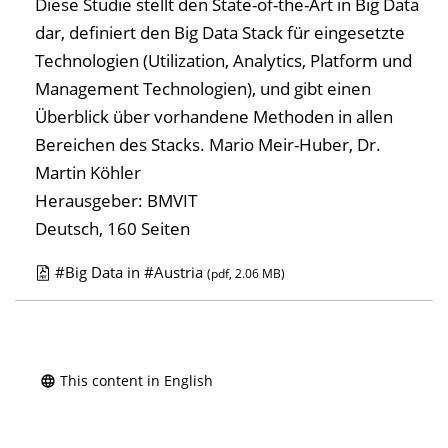
Diese Studie stellt den State-of-the-Art in Big Data
dar, definiert den Big Data Stack für eingesetzte
Technologien (Utilization, Analytics, Platform und
Management Technologien), und gibt einen
Überblick über vorhandene Methoden in allen
Bereichen des Stacks.
Mario Meir-Huber, Dr.
Martin Köhler
Herausgeber: BMVIT
Deutsch, 160 Seiten
#Big Data in #Austria
(pdf, 2.06 MB)
D
o
w
n
This content in English
l
o