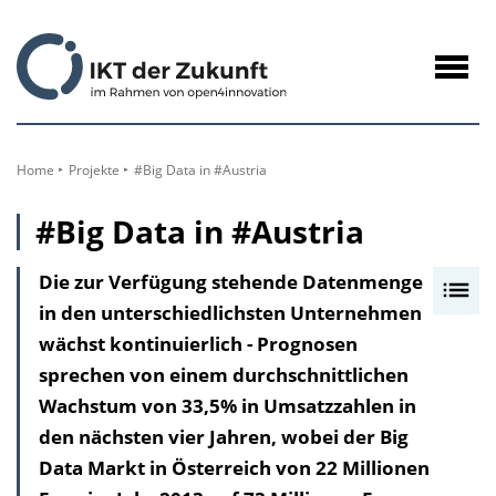
zum
Inhalt
Navig
öffne
Home
Projekte
#Big Data in #Austria
#Big Data in #Austria
Die zur Verfügung stehende Datenmenge
I
in den unterschiedlichsten Unternehmen
n
wächst kontinuierlich - Prognosen
h
sprechen von einem durchschnittlichen
a
Wachstum von 33,5% in Umsatzzahlen in
l
den nächsten vier Jahren, wobei der Big
t
Data Markt in Österreich von 22 Millionen
s