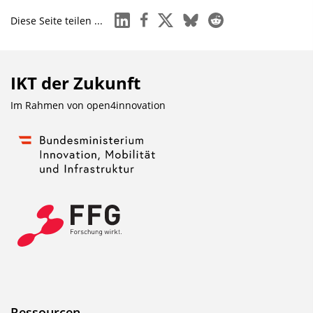
a
linkedin
facebook
x
bluesky
reddit
Diese Seite teilen ...
d
s
z
IKT der Zukunft
u
Im Rahmen von
open4innovation
r
P
u
b
l
i
k
a
t
i
o
Ressourcen