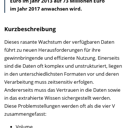
Euro im Jahr 2013 auf 73 Millionen Euro
v
im Jahr 2017 anwachsen wird.
e
r
z
Kurzbeschreibung
e
i
Dieses rasante Wachstum der verfügbaren Daten
c
führt zu neuen Herausforderungen für ihre
h
gewinnbringende und effiziente Nutzung. Einerseits
n
sind die Daten oft komplex und unstrukturiert, liegen
i
in den unterschiedlichsten Formaten vor und deren
s
Verarbeitung muss zeitsensitiv erfolgen.
e
Andererseits muss das Vertrauen in die Daten sowie
i
in das extrahierte Wissen sichergestellt werden.
n
Diese Problemstellungen werden oft als die vier V
b
zusammengefasst:
l
Volume,