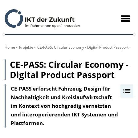
zum
Inhalt
Navig
öffne
Home
Projekte
CE-PASS: Circular Economy - Digital Product Passport
CE-PASS: Circular Economy -
Digital Product Passport
CE-PASS erforscht Fahrzeug-Design für
I
Nachhaltigkeit und Kreislaufwirtschaft
n
im Kontext von hochgradig vernetzten
h
und interoperierenden IKT Systemen und
a
Plattformen.
l
t