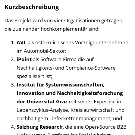
s
Kurzbeschreibung
v
e
Das Projekt wird von vier Organisationen getragen,
r
die zueinander hochkomplementär sind:
z
AVL
als österreichisches Vorzeigeunternehmen
e
im Automobil-Sektor;
i
iPoint
als Software-Firma die auf
c
Nachhaltigkeits- und Compliance-Software
h
spezialisiert ist;
n
Institut für Systemwissenschaften,
i
Innovation und Nachhaltigkeitsforschung
s
der Universität Graz
mit seiner Expertise in
e
Lebenszyklus-Analyse, Kreislaufwirtschaft und
i
nachhaltigem Lieferkettenmanagement; und
n
Salzburg Research
, die eine Open-Source B2B
b