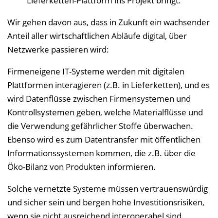
Lieferketten-Plattform ins Projekt bringt.
l
e
Wir gehen davon aus, dass in Zukunft ein wachsender
n
Anteil aller wirtschaftlichen Abläufe digital, über
d
Netzwerke passieren wird:
e
Firmeneigene IT-Systeme werden mit digitalen
n
Plattformen interagieren (z.B. in Lieferketten), und es
wird Datenflüsse zwischen Firmensystemen und
Kontrollsystemen geben, welche Materialflüsse und
die Verwendung gefährlicher Stoffe überwachen.
Ebenso wird es zum Datentransfer mit öffentlichen
Informationssystemen kommen, die z.B. über die
Öko-Bilanz von Produkten informieren.
Solche vernetzte Systeme müssen vertrauenswürdig
und sicher sein und bergen hohe Investitionsrisiken,
wenn sie nicht ausreichend interoperabel sind.