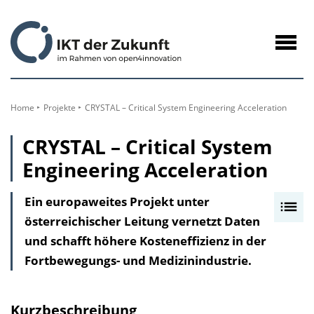
zum
Inhalt
Navig
öffne
Home
Projekte
CRYSTAL – Critical System Engineering Acceleration
CRYSTAL – Critical System
Engineering Acceleration
Ein europaweites Projekt unter
I
österreichischer Leitung vernetzt Daten
n
und schafft höhere Kosteneffizienz in der
h
Fortbewegungs- und Medizinindustrie.
a
l
t
Kurzbeschreibung