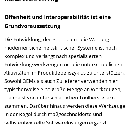
s
v
Offenheit und Interoperabilität ist eine
e
Grundvoraussetzung
r
z
Die Entwicklung, der Betrieb und die Wartung
e
moderner sicherheitskritischer Systeme ist hoch
i
komplex und verlangt nach spezialisierten
c
Entwicklungswerkzeugen um die unterschiedlichen
h
Aktivitäten im Produktlebenszyklus zu unterstützen.
n
Sowohl OEMs als auch Zulieferer verwenden hier
i
typischerweise eine große Menge an Werkzeugen,
s
die meist von unterschiedlichen Toolherstellern
e
stammen. Darüber hinaus werden diese Werkzeuge
i
in der Regel durch maßgeschneiderte und
n
selbstentwickelte Softwarelösungen ergänzt.
b