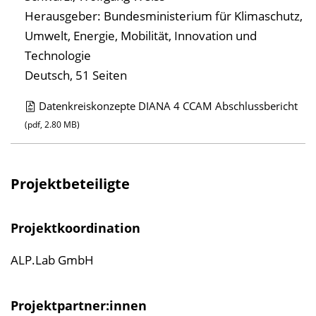
Herausgeber: Bundesministerium für Klimaschutz,
Umwelt, Energie, Mobilität, Innovation und
Technologie
Deutsch, 51 Seiten
Datenkreiskonzepte DIANA 4 CCAM Abschlussbericht
D
(pdf, 2.80 MB)
o
w
n
Projektbeteiligte
l
o
Projektkoordination
a
ALP.Lab GmbH
d
s
z
Projektpartner:innen