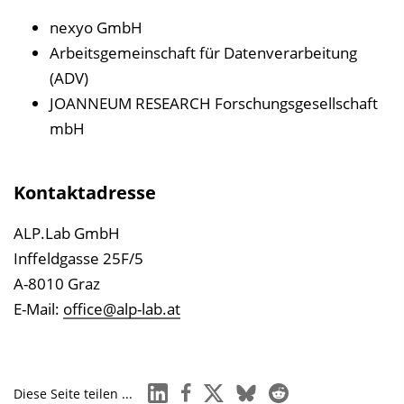
u
nexyo GmbH
r
Arbeitsgemeinschaft für Datenverarbeitung
P
(ADV)
u
JOANNEUM RESEARCH Forschungsgesellschaft
b
mbH
l
i
k
Kontaktadresse
a
t
ALP.Lab GmbH
i
Inffeldgasse 25F/5
o
A-8010 Graz
n
E-Mail:
office@alp-lab.at
linkedin
facebook
x
bluesky
reddit
Diese Seite teilen ...