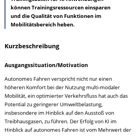
können Trainingsressourcen einsparen
h
und die Qualität von Funktionen im
a
Mobilitätsbereich heben.
l
t
s
Kurzbeschreibung
v
e
​Ausgangssituation/Motivation
r
z
Autonomes Fahren verspricht nicht nur einen
e
höheren Komfort bei der Nutzung multi-modaler
i
Mobilität, ein optimierter Verkehrsfluss hat auch das
c
Potential zu geringerer Umweltbelastung,
h
insbesondere im Hinblick auf den Ausstoß von
n
Treibhausgasen, zu führen. Der Erfolg von KI im
i
Hinblick auf autonomes Fahren ist vom Mehrwert der
s