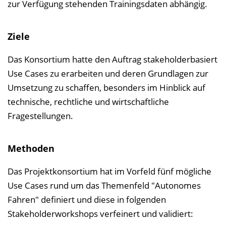
zur Verfügung stehenden Trainingsdaten abhängig.
e
i
Ziele
n
b
Das Konsortium hatte den Auftrag stakeholderbasiert
l
Use Cases zu erarbeiten und deren Grundlagen zur
e
Umsetzung zu schaffen, besonders im Hinblick auf
n
technische, rechtliche und wirtschaftliche
d
Fragestellungen.
e
n
​Methoden
Das Projektkonsortium hat im Vorfeld fünf mögliche
Use Cases rund um das Themenfeld "Autonomes
Fahren" definiert und diese in folgenden
Stakeholderworkshops verfeinert und validiert: