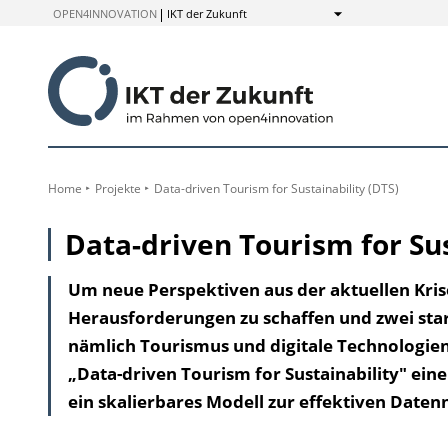
zum
OPEN4INNOVATION
IKT der Zukunft
Anzeigen
Inhalt
Home
Projekte
Data-driven Tourism for Sustainability (DTS)
Data-driven Tourism for Sus
Um neue Perspektiven aus der aktuellen Krise
Heraus­forderungen zu schaffen und zwei sta
nämlich Tourismus und digitale Technologien,
„Data-driven Tourism for Sustainability" ein
ein skalierbares Modell zur effektiven Date