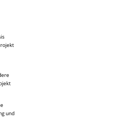
is
rojekt
dere
ojekt
ne
ung und