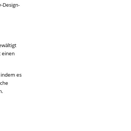
y-Design-
wältigt
 einen
, indem es
iche
n.