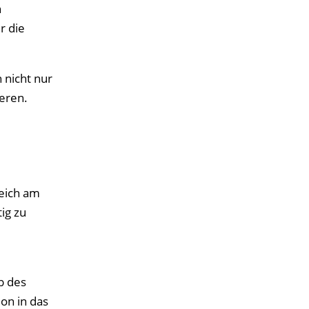
n
r die
 nicht nur
ieren.
reich am
ig zu
b des
ion in das