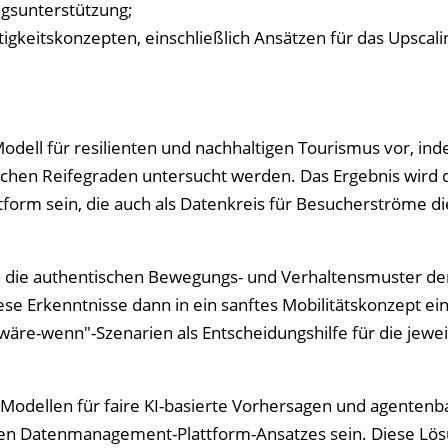
ngsunterstützung;
gkeitskonzepten, einschließlich Ansätzen für das Upscali
Modell für resilienten und nachhaltigen Tourismus vor, in
schen Reifegraden untersucht werden. Das Ergebnis wird 
tform sein, die auch als Datenkreis für Besucherströme d
en die authentischen Bewegungs- und Verhaltensmuster de
e Erkenntnisse dann in ein sanftes Mobilitätskonzept ein
wäre-wenn"-Szenarien als Entscheidungshilfe für die jewei
odellen für faire KI-basierte Vorhersagen und agentenb
ten Datenmanagement-Plattform-Ansatzes sein. Diese Lö