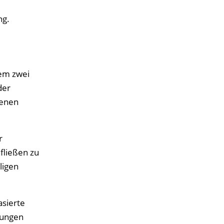
ng.
dem zwei
der
ienen
r
fließen zu
ligen
asierte
sungen