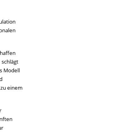
ulation
ionalen
chaffen
 schlägt
es Modell
d
 zu einem
r
nften
ur