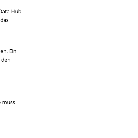
 Data-Hub-
 das
e
en. Ein
h den
he muss