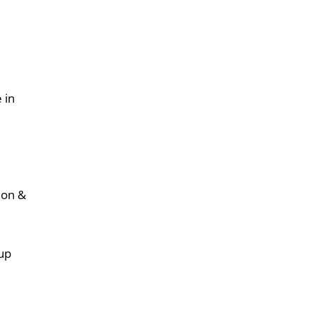
 in
ion &
up