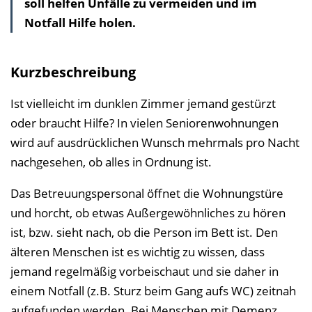
soll helfen Unfälle zu vermeiden und im
l
Notfall Hilfe holen.
t
s
v
Kurzbeschreibung
e
r
Ist vielleicht im dunklen Zimmer jemand gestürzt
z
oder braucht Hilfe? In vielen Seniorenwohnungen
e
wird auf ausdrücklichen Wunsch mehrmals pro Nacht
i
nachgesehen, ob alles in Ordnung ist.
c
Das Betreuungspersonal öffnet die Wohnungstüre
h
und horcht, ob etwas Außergewöhnliches zu hören
n
ist, bzw. sieht nach, ob die Person im Bett ist. Den
i
älteren Menschen ist es wichtig zu wissen, dass
s
jemand regelmäßig vorbeischaut und sie daher in
e
einem Notfall (z.B. Sturz beim Gang aufs WC) zeitnah
i
aufgefunden werden. Bei Menschen mit Demenz