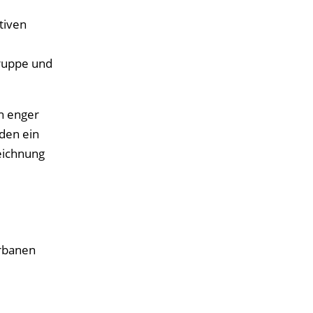
tiven
gruppe und
n enger
den ein
eichnung
urbanen