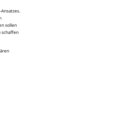
-Ansatzes.
n
en sollen
 schaffen
nären