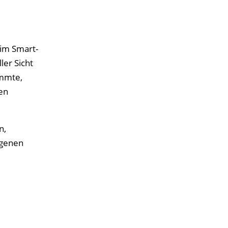
 im Smart-
ler Sicht
immte,
en
n,
igenen