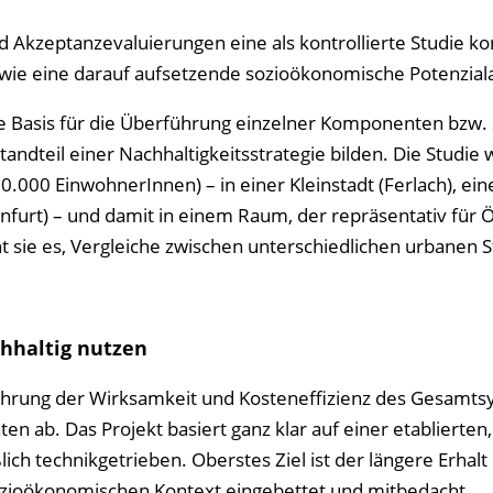
d Akzeptanzevaluierungen eine als kontrollierte Studie ko
wie eine darauf aufsetzende sozioökonomische Potenzial
ve Basis für die Überführung einzelner Komponenten bzw. 
tandteil einer Nachhaltigkeitsstrategie bilden. Die Studie w
.000 EinwohnerInnen) – in einer Kleinstadt (Ferlach), ein
enfurt) – und damit in einem Raum, der repräsentativ für 
ht sie es, Vergleiche zwischen unterschiedlichen urbanen 
hhaltig nutzen
führung der Wirksamkeit und Kosteneffizienz des Gesamts
 ab. Das Projekt basiert ganz klar auf einer etablierten,
lich technikgetrieben. Oberstes Ziel ist der längere Erhalt
 sozioökonomischen Kontext eingebettet und mitbedacht.