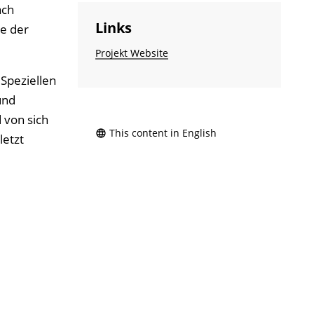
ach
Links
e der
Projekt Website
Speziellen
und
 von sich
This content in English
letzt