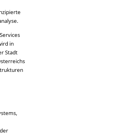
nzipierte
analyse.
Services
ird in
er Stadt
Österreichs
Strukturen
ystems,
 der