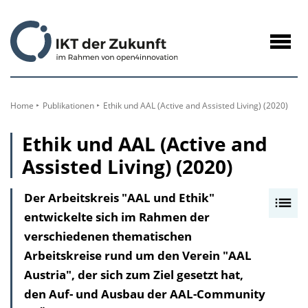
zum
Inhalt
Navig
öffne
Home
Publikationen
Ethik und AAL (Active and Assisted Living) (2020)
Ethik und AAL (Active and
Assisted Living) (2020)
Der Arbeitskreis "AAL und Ethik"
I
entwickelte sich im Rahmen der
n
verschiedenen thematischen
h
Arbeitskreise rund um den Verein "AAL
a
Austria", der sich zum Ziel gesetzt hat,
l
den Auf- und Ausbau der AAL-Community
t