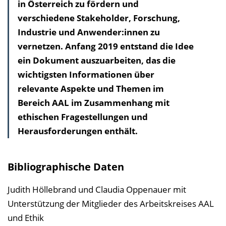
in Österreich zu fördern und
s
verschiedene Stakeholder, Forschung,
v
Industrie und Anwender:innen zu
e
vernetzen. Anfang 2019 entstand die Idee
r
ein Dokument auszuarbeiten, das die
z
wichtigsten Informationen über
e
relevante Aspekte und Themen im
i
Bereich AAL im Zusammenhang mit
c
ethischen Fragestellungen und
h
Herausforderungen enthält.
n
i
s
Bibliographische Daten
e
i
Judith Höllebrand und Claudia Oppenauer mit
n
Unterstützung der Mitglieder des Arbeitskreises AAL
b
und Ethik