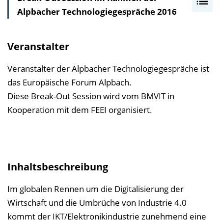
Alpbacher Technologiegespräche 2016
n
h
a
Veranstalter
l
t
Veranstalter der Alpbacher Technologiegespräche ist
s
das Europäische Forum Alpbach.
v
Diese Break-Out Session wird vom BMVIT in
e
Kooperation mit dem FEEI organisiert.
r
z
e
i
Inhaltsbeschreibung
c
Im globalen Rennen um die Digitalisierung der
h
Wirtschaft und die Umbrüche von Industrie 4.0
n
kommt der IKT/Elektronikindustrie zunehmend eine
i