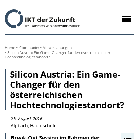
zum
Inhalt
Navig
öffne
Home
Community
Veranstaltungen
Silicon Austria: Ein Game-Changer für den österreichischen
Hochtechnologiestandort?
Silicon Austria: Ein Game-
Changer für den
österreichischen
Hochtechnologiestandort?
26. August 2016
Alpbach, Hauptschule
Break-Out Session im Rahmen der
I