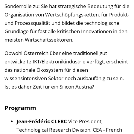
Sonderrolle zu: Sie hat strategische Bedeutung für die
s
Organisation von Wertschöpfungsketten, für Produkt-
e
und Prozessqualität und bildet die technologische
i
Grundlage für fast alle kritischen Innovationen in den
n
meisten Wirtschaftssektoren.
b
l
Obwohl Österreich über eine traditionell gut
e
entwickelte IKT/Elektronikindustrie verfügt, erscheint
n
das nationale Ökosystem für diesen
d
wissensintensiven Sektor noch ausbaufähig zu sein.
e
Ist es daher Zeit für ein Silicon Austria?
n
Programm
Jean-Frédéric CLERC
Vice President,
Technological Research Division, CEA - French