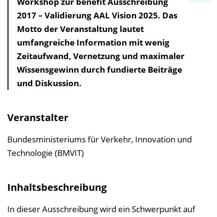
Workshop zur benefit Ausschreibung
n
2017 – Validierung AAL Vision 2025. Das
h
Motto der Veranstaltung lautet
a
umfangreiche Information mit wenig
l
Zeitaufwand, Vernetzung und maximaler
t
Wissensgewinn durch fundierte Beiträge
s
und Diskussion.
v
e
r
Veranstalter
z
e
Bundesministeriums für Verkehr, Innovation und
i
Technologie (BMVIT)
c
h
Inhaltsbeschreibung
n
i
In dieser Ausschreibung wird ein Schwerpunkt auf