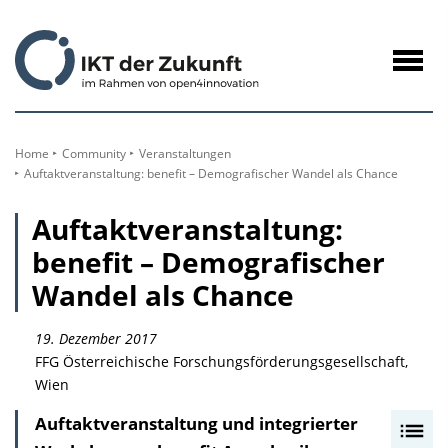
zum
Inhalt
Navig
öffne
Home
Community
Veranstaltungen
Auftaktveranstaltung: benefit – Demografischer Wandel als Chance
Auftaktveranstaltung:
benefit – Demografischer
Wandel als Chance
19. Dezember 2017
FFG Österreichische Forschungsförderungsgesellschaft,
Wien
Auftaktveranstaltung und integrierter
I