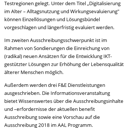
s
Testregionen gelegt. Unter dem Titel „Digitalisierung
e
im Alter – Alltagsnutzung und Wirkungsevaluierung"
i
können Einzellösungen und Lösungsbündel
n
vorgeschlagen und längerfristig evaluiert werden.
b
Im zweiten Ausschreibungsschwerpunkt ist im
l
Rahmen von Sondierungen die Einreichung von
e
(radikal) neuen Ansätzen für die Entwicklung IKT-
n
gestützter Lösungen zur Erhöhung der Lebensqualität
d
älterer Menschen möglich.
e
n
Außerdem werden drei F&E Dienstleistungen
ausgeschrieben. Die Informationsveranstaltung
bietet Wissenswertes über die Ausschreibungsinhalte
und –erfordernisse der aktuellen benefit
Ausschreibung sowie eine Vorschau auf die
Ausschreibung 2018 im AAL Programm.