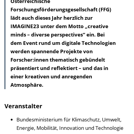
Österreichische
a
Forschungsförderungsgesellschaft (FFG)
l
lädt auch dieses Jahr herzlich zur
t
IMAGINE23 unter dem Motto „creative
s
minds – diverse perspectives“ ein. Bei
v
dem Event rund um digitale Technologien
e
werden spannende Projekte von
r
Forscher:innen thematisch gebündelt
z
präsentiert und reflektiert – und das in
e
einer kreativen und anregenden
i
Atmosphäre.
c
h
n
Veranstalter
i
s
Bundesministerium für Klimaschutz, Umwelt,
e
Energie, Mobilität, Innovation und Technologie