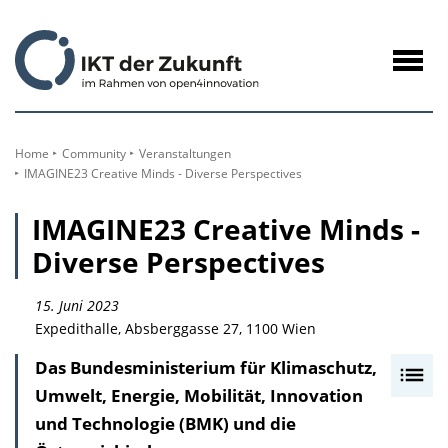
zum
Inhalt
Navig
öffne
Home
Community
Veranstaltungen
IMAGINE23 Creative Minds - Diverse Perspectives
IMAGINE23 Creative Minds -
Diverse Perspectives
15. Juni 2023
Expedithalle, Absberggasse 27, 1100 Wien
Das Bundesministerium für Klimaschutz,
I
Umwelt, Energie, Mobilität, Innovation
n
und Technologie (BMK) und die
h