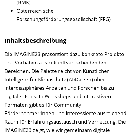
i
(BMK)
n
Österreichische
b
Forschungsförderungsgesellschaft (FFG)
l
e
Inhaltsbeschreibung
n
d
Die IMAGINE23 präsentiert dazu konkrete Projekte
e
und Vorhaben aus zukunftsentscheidenden
n
Bereichen. Die Palette reicht von Künstlicher
Intelligenz für Klimaschutz (AI4Green) über
interdisziplinäres Arbeiten und Forschen bis zu
digitaler Ethik. In Workshops und interaktiven
Formaten gibt es für Community,
Fördernehmer:innen und Interessierte ausreichend
Raum für Erfahrungsaustausch und Vernetzung. Die
IMAGINE23 zeigt, wie wir gemeinsam digitale