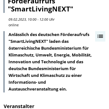
Förderaufrufs
"SmartLivingNEXT"
09.02.2023, 10:00 - 12:00 Uhr
online
Anlässlich des deutschen Förderaufrufs
I
"SmartLivingNEXT" laden das
n
österreichische Bundesministerium für
h
Klimaschutz, Umwelt, Energie, Mobilität,
a
Innovation und Technologie und das
l
deutsche Bundesministerium für
t
Wirtschaft und Klimaschutz zu einer
s
Informations- und
v
Austauschveranstaltung ein.
e
r
z
Veranstalter