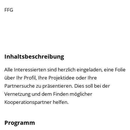
e
i
FFG
c
h
n
i
s
Inhaltsbeschreibung
e
i
Alle Interessierten sind herzlich eingeladen, eine Folie
n
über Ihr Profil, Ihre Projektidee oder Ihre
b
Partnersuche zu präsentieren. Dies soll bei der
l
Vernetzung und dem Finden möglicher
e
Kooperationspartner helfen.
n
d
Programm
e