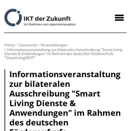
zum
Inhalt
Navig
öffne
Home
Community
Veranstaltungen
Informationsveranstaltung zur bilateralen Ausschreibung "Smart Living
Dienste & Anwendungen" im Rahmen des deutschen Förderaufrufs
"SmartLivingNEXT"
Informationsveranstaltung
zur bilateralen
Ausschreibung "Smart
Living Dienste &
Anwendungen" im Rahmen
des deutschen