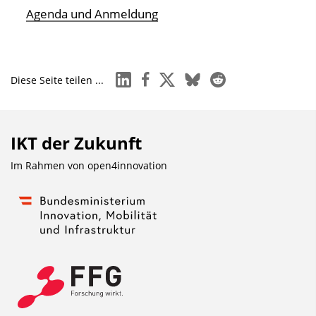
n
Agenda und Anmeldung
linkedin
facebook
x
bluesky
reddit
Diese Seite teilen ...
IKT der Zukunft
Im Rahmen von
open4innovation