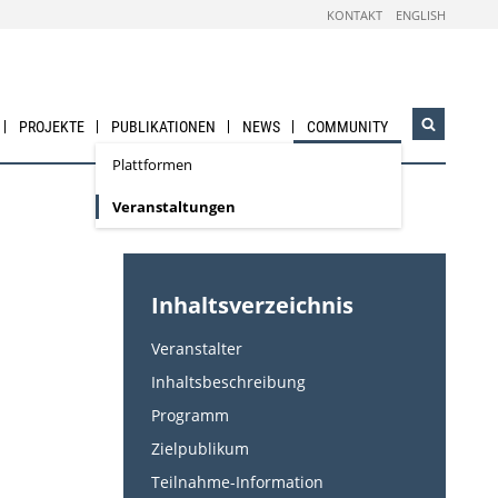
KONTAKT
ENGLISH
PROJEKTE
PUBLIKATIONEN
NEWS
COMMUNITY
Suchwidg
öffnen
Plattformen
Veranstaltungen
Inhaltsverzeichnis
Veranstalter
Inhaltsbeschreibung
Programm
Zielpublikum
Teilnahme-Information