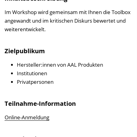
i
n
Im Workshop wird gemeinsam mit Ihnen die Toolbox
b
angewandt und im kritischen Diskurs bewertet und
l
weiterentwickelt.
e
n
Zielpublikum
d
e
Hersteller:innen von AAL Produkten
n
Institutionen
Privatpersonen
Teilnahme-Information
Online-Anmeldung