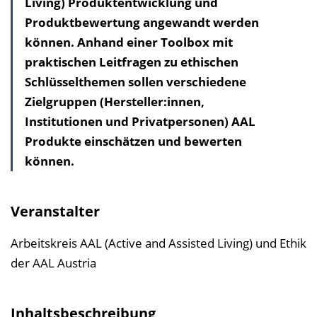
Living) Produktentwicklung und
a
Produktbewertung angewandt werden
l
können. Anhand einer Toolbox mit
t
praktischen Leitfragen zu ethischen
s
Schlüsselthemen sollen verschiedene
v
Zielgruppen (Hersteller:innen,
e
Institutionen und Privatpersonen) AAL
r
Produkte einschätzen und bewerten
z
können.
e
i
c
Veranstalter
h
n
Arbeitskreis AAL (Active and Assisted Living) und Ethik
i
der AAL Austria
s
e
Inhaltsbeschreibung