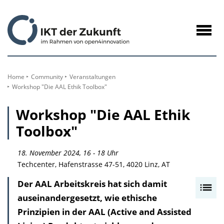
zum
Inhalt
Navig
öffne
Home
Community
Veranstaltungen
Workshop "Die AAL Ethik Toolbox"
Workshop "Die AAL Ethik
Toolbox"
18. November 2024, 16 - 18 Uhr
Techcenter, Hafenstrasse 47-51, 4020 Linz, AT
Der AAL Arbeitskreis hat sich damit
I
auseinandergesetzt, wie ethische
n
Prinzipien in der AAL (Active and Assisted
h