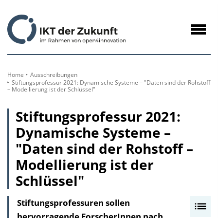
zum
Inhalt
Navig
öffne
Home
Ausschreibungen
Stiftungsprofessur 2021: Dynamische Systeme – "Daten sind der Rohstoff
– Modellierung ist der Schlüssel"
Stiftungsprofessur 2021:
Dynamische Systeme –
"Daten sind der Rohstoff –
Modellierung ist der
Schlüssel"
Stiftungsprofessuren sollen
I
hervorragende ForscherInnen nach
n