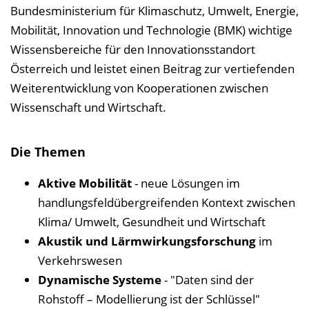
Bundesministerium für Klimaschutz, Umwelt, Energie,
e
Mobilität, Innovation und Technologie (BMK) wichtige
i
Wissensbereiche für den Innovationsstandort
n
Österreich und leistet einen Beitrag zur vertiefenden
b
Weiterentwicklung von Kooperationen zwischen
l
Wissenschaft und Wirtschaft.
e
n
Die Themen
d
e
Aktive Mobilität
- neue Lösungen im
n
handlungsfeldübergreifenden Kontext zwischen
Klima/ Umwelt, Gesundheit und Wirtschaft
Akustik und Lärmwirkungsforschung
im
Verkehrswesen
Dynamische Systeme
- "Daten sind der
Rohstoff – Modellierung ist der Schlüssel"