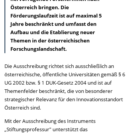
Österreich bringen. Die
h
Förderungslaufzeit ist auf maximal 5
a
Jahre beschränkt und umfasst den
l
Aufbau und die Etablierung neuer
t
Themen in der österreichischen
s
Forschungslandschaft.
v
e
r
Die Ausschreibung richtet sich ausschließlich an
z
österreichische, öffentliche Universitäten gemäß § 6
e
UG 2002 bzw. § 1 DUK-Gesetz 2004 und ist auf
i
Themenfelder beschränkt, die von besonderer
c
strategischer Relevanz für den Innovationsstandort
h
Österreich sind.
n
Mit der Ausschreibung des Instruments
i
„Stiftungsprofessur" unterstützt das
s