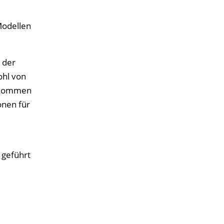
Modellen
 der
ohl von
z kommen
onen für
 geführt