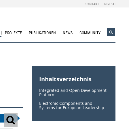
KONTAKT
ENGLISH
PROJEKTE
PUBLIKATIONEN
NEWS
COMMUNITY
Suchwidg
öffnen
Inhaltsverzeichnis
Integrated and Open Development
Platform
Electronic Components and
Systems for European Leadership