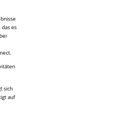
ebnisse
 das es
bei
nect.
vitäten
t sich
igt auf