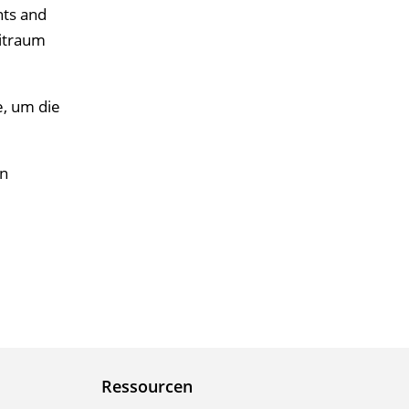
ts and
eitraum
e, um die
an
Ressourcen