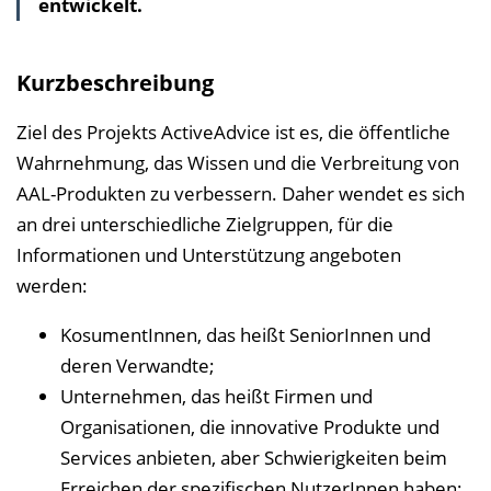
entwickelt.
l
t
s
Kurzbeschreibung
v
e
Ziel des Projekts ActiveAdvice ist es, die öffentliche
r
Wahrnehmung, das Wissen und die Verbreitung von
z
AAL-Produkten zu verbessern. Daher wendet es sich
e
an drei unterschiedliche Zielgruppen, für die
i
Informationen und Unterstützung angeboten
c
werden:
h
KosumentInnen, das heißt SeniorInnen und
n
deren Verwandte;
i
Unternehmen, das heißt Firmen und
s
Organisationen, die innovative Produkte und
e
Services anbieten, aber Schwierigkeiten beim
i
Erreichen der spezifischen NutzerInnen haben;