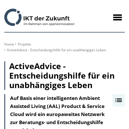
zum
Inhalt
Navig
öffne
Home
Projekte
ActiveAdvice - Entscheidungshilfe für ein unabhängiges Leben
ActiveAdvice -
Entscheidungshilfe für ein
unabhängiges Leben
Auf Basis einer intelligenten Ambient
I
Assisted Living (AAL) Product & Service
n
Cloud wird ein europaweites Netzwerk
h
zur Beratungs- und Entscheidungshilfe
a