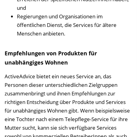
n
und
b
Regierungen und Organisationen im
l
öffentlichen Dienst, die Services für ältere
e
Menschen anbieten.
n
d
e
Empfehlungen von Produkten für
n
unabhängiges Wohnen
ActiveAdvice bietet ein neues Service an, das
Personen dieser unterschiedlichen Zielgruppen
zusammenbringt und ihnen Empfehlungen zur
richtigen Entscheidung über Produkte und Services
für unabhängiges Wohnen gibt. Wenn beispielsweise
eine Tochter nach einem Telepflege-Service für ihre
Mutter sucht, kann sie sich verfügbare Services
sowohl von kommerziellen BetreiberInnen als auch