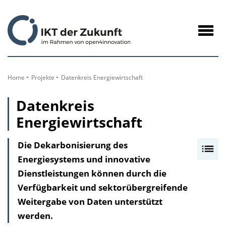
zum
Inhalt
Navig
öffne
Home
Projekte
Datenkreis Energiewirtschaft
Datenkreis
Energiewirtschaft
Die Dekarbonisierung des
I
Energiesystems und innovative
n
Dienstleistungen können durch die
h
Verfügbarkeit und sektorübergreifende
a
Weitergabe von Daten unterstützt
l
werden.
t