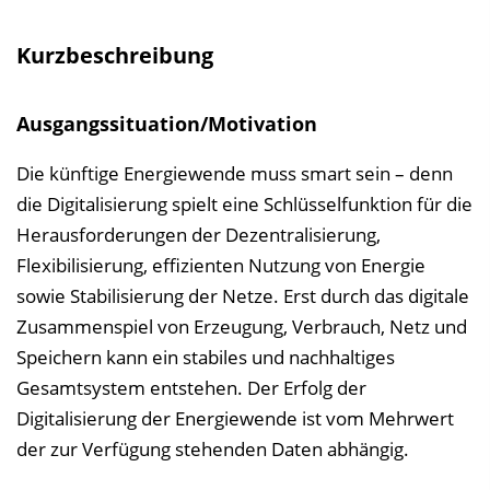
s
v
Kurzbeschreibung
e
r
Ausgangssituation/Motivation
z
e
Die künftige Energiewende muss smart sein – denn
i
die Digitalisierung spielt eine Schlüsselfunktion für die
c
Herausforderungen der Dezentralisierung,
h
Flexibilisierung, effizienten Nutzung von Energie
n
sowie Stabilisierung der Netze. Erst durch das digitale
i
Zusammenspiel von Erzeugung, Verbrauch, Netz und
s
Speichern kann ein stabiles und nachhaltiges
e
Gesamtsystem entstehen. Der Erfolg der
i
Digitalisierung der Energiewende ist vom Mehrwert
n
der zur Verfügung stehenden Daten abhängig.
b