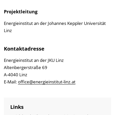
u
r
Projektleitung
P
u
Energieinstitut an der Johannes Keppler Universität
b
Linz
l
i
Kontaktadresse
k
a
Energieinstitut an der JKU Linz
t
Altenbergerstraße 69
i
A-4040 Linz
o
E-Mail:
office@energieinstitut-linz.at
n
Links