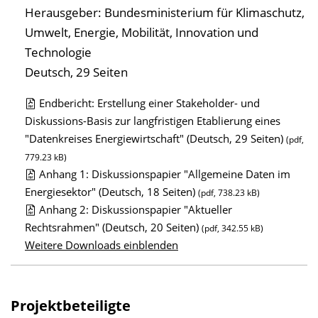
Herausgeber: Bundesministerium für Klimaschutz,
Umwelt, Energie, Mobilität, Innovation und
Technologie
Deutsch, 29 Seiten
Endbericht: Erstellung einer Stakeholder- und
D
Diskussions-Basis zur langfristigen Etablierung eines
"Datenkreises Energiewirtschaft" (Deutsch, 29 Seiten)
o
(pdf,
779.23 kB)
w
Anhang 1: Diskussionspapier "Allgemeine Daten im
n
Energiesektor" (Deutsch, 18 Seiten)
(pdf, 738.23 kB)
l
Anhang 2: Diskussionspapier "Aktueller
o
Rechtsrahmen" (Deutsch, 20 Seiten)
(pdf, 342.55 kB)
a
Weitere Downloads einblenden
d
s
z
Projektbeteiligte