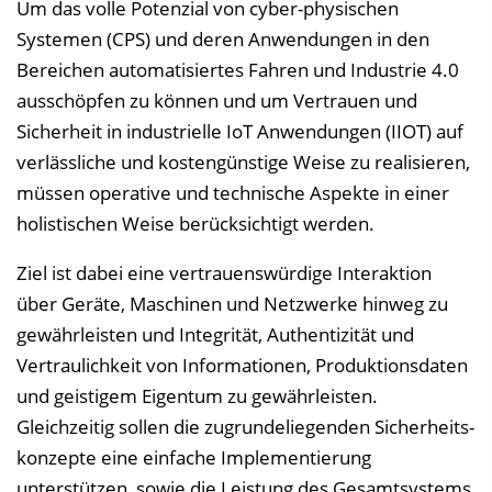
Um das volle Potenzial von cyber-physischen
l
Systemen (CPS) und deren Anwendungen in den
e
Bereichen automatisiertes Fahren und Industrie 4.0
n
ausschöpfen zu können und um Vertrauen und
d
Sicherheit in industrielle IoT Anwendungen (IIOT) auf
e
verlässliche und kostengünstige Weise zu realisieren,
n
müssen operative und technische Aspekte in einer
holistischen Weise berücksichtigt werden.
Ziel ist dabei eine vertrauenswürdige Interaktion
über Geräte, Maschinen und Netzwerke hinweg zu
gewährleisten und Integrität, Authentizität und
Vertraulichkeit von Informationen, Produkt­ions­daten
und geistigem Eigentum zu gewährleisten.
Gleichzeitig sollen die zugrundeliegenden Sicherheits­
konzepte eine einfache Implementierung
unterstützen, sowie die Leistung des Gesamtsystems