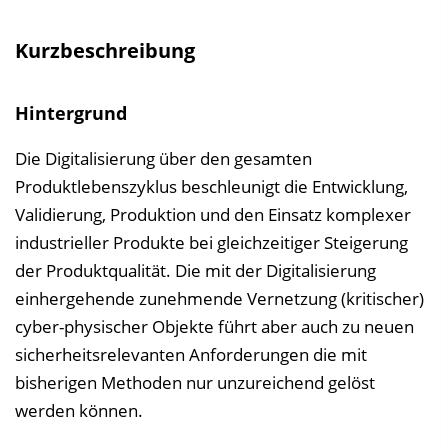
s
v
Kurzbeschreibung
e
r
Hintergrund
z
e
Die Digitalisierung über den gesamten
i
Produktlebenszyklus beschleunigt die Entwicklung,
c
Validierung, Produktion und den Einsatz komplexer
h
industrieller Produkte bei gleichzeitiger Steigerung
n
der Produktqualität. Die mit der Digitalisierung
i
einhergehende zunehmende Vernetzung (kritischer)
s
cyber-physischer Objekte führt aber auch zu neuen
e
sicherheitsrelevanten Anforderungen die mit
i
bisherigen Methoden nur unzureichend gelöst
n
werden können.
b