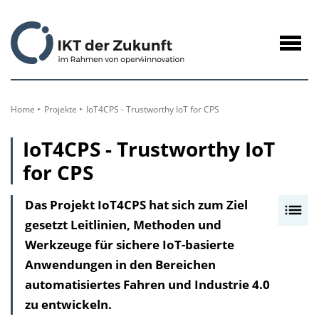
zum
Inhalt
Navig
öffne
Home
Projekte
IoT4CPS - Trustworthy IoT for CPS
IoT4CPS - Trustworthy IoT
for CPS
Das Projekt IoT4CPS hat sich zum Ziel
I
gesetzt Leitlinien, Methoden und
n
Werkzeuge für sichere IoT-basierte
h
Anwendungen in den Bereichen
a
automatisiertes Fahren und Industrie 4.0
l
zu entwickeln.
t