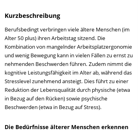
s
v
Kurzbeschreibung
e
r
Berufsbedingt verbringen viele ältere Menschen (im
z
Alter 50 plus) ihren Arbeitstag sitzend. Die
e
Kombination von mangelnder Arbeitsplatzergonomie
i
und wenig Bewegung kann in vielen Fällen zu ernst zu
c
nehmenden Beschwerden führen. Zudem nimmt die
h
kognitive Leistungsfähigkeit im Alter ab, während das
n
Stresslevel zunehmend ansteigt. Dies führt zu einer
i
Reduktion der Lebensqualität durch physische (etwa
s
in Bezug auf den Rücken) sowie psychische
e
Beschwerden (etwa in Bezug auf Stress).
i
n
Die Bedürfnisse älterer Menschen erkennen
b