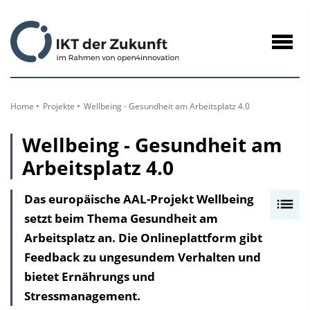
zum
Inhalt
Navig
öffne
Home
Projekte
Wellbeing - Gesundheit am Arbeitsplatz 4.0
Wellbeing - Gesundheit am
Arbeitsplatz 4.0
Das europäische AAL-Projekt Wellbeing
I
setzt beim Thema Gesundheit am
n
Arbeitsplatz an. Die Onlineplattform gibt
h
Feedback zu ungesundem Verhalten und
a
bietet Ernährungs und
l
Stressmanagement.
t