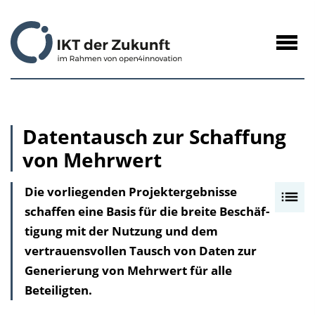
zum
Inhalt
Navig
öffne
Datentausch zur Schaffung
von Mehrwert
Die vorliegenden Projektergebnisse
I
schaffen eine Basis für die breite Be­schäf­
n
tigung mit der Nutzung und dem
h
vertrauensvollen Tausch von Daten zur
a
Generierung von Mehrwert für alle
l
Beteiligten.
t
s