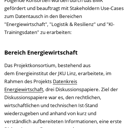
Folgende Konsortien wurden durch das BMK
e
gefördert und beauftragt mit Stakeholdern Use-Cases
n
zum Datentausch in den Bereichen
d
"Energiewirtschaft", "Logistik & Resilienz" und "KI-
e
Trainingsdaten" zu erarbeiten:
n
Bereich Energiewirtschaft
Das Projektkonsortium, bestehend aus
dem Energieinstitut der JKU Linz, erarbeitete, im
Rahmen des Projekts
Datenkreis
Energiewirtschaft
, drei Diskussionspapiere. Ziel der
Diskussionspapiere war es, den rechtlichen,
wirtschaftlichen und technischen Ist-Stand
wiederzugeben und anhand von kurz und
verständlich aufbereiteten Informationen, eine erste