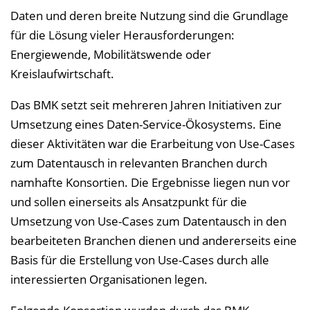
v
Daten und deren breite Nutzung sind die Grundlage
e
für die Lösung vieler Herausforderungen:
r
Energiewende, Mobilitätswende oder
z
Kreislaufwirtschaft.
e
Das BMK setzt seit mehreren Jahren Initiativen zur
i
Umsetzung eines Daten-Service-Ökosystems. Eine
c
dieser Aktivitäten war die Erarbeitung von Use-Cases
h
zum Datentausch in relevanten Branchen durch
n
namhafte Konsortien. Die Ergebnisse liegen nun vor
i
und sollen einerseits als Ansatzpunkt für die
s
Umsetzung von Use-Cases zum Datentausch in den
e
bearbeiteten Branchen dienen und andererseits eine
i
Basis für die Erstellung von Use-Cases durch alle
n
interessierten Organisationen legen.
b
l