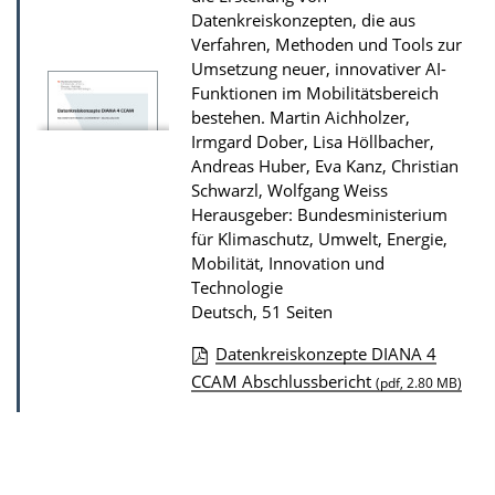
l
Datenkreiskonzepten, die aus
Verfahren, Methoden und Tools zur
i
Umsetzung neuer, innovativer AI-
k
Funktionen im Mobilitätsbereich
a
bestehen.
Martin Aichholzer,
t
Irmgard Dober, Lisa Höllbacher,
Andreas Huber, Eva Kanz, Christian
i
Schwarzl, Wolfgang Weiss
o
Herausgeber: Bundesministerium
n
für Klimaschutz, Umwelt, Energie,
Mobilität, Innovation und
Technologie
Deutsch, 51 Seiten
Datenkreiskonzepte DIANA 4
D
CCAM Abschlussbericht
(pdf, 2.80 MB)
o
w
n