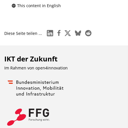
l
This content in English
o
a
d
linkedin
facebook
x
bluesky
reddit
Diese Seite teilen ...
s
z
u
IKT der Zukunft
r
P
Im Rahmen von
open4innovation
u
b
l
i
k
a
t