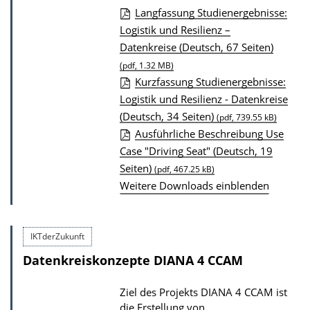
Langfassung Studienergebnisse:
D
Logistik und Resilienz –
Datenkreise (Deutsch, 67 Seiten)
o
(pdf, 1.32 MB)
w
Kurzfassung Studienergebnisse:
n
Logistik und Resilienz - Datenkreise
l
(Deutsch, 34 Seiten)
(pdf, 739.55 kB)
o
Ausführliche Beschreibung Use
a
Case "Driving Seat" (Deutsch, 19
d
Seiten)
(pdf, 467.25 kB)
s
Weitere Downloads einblenden
z
u
IKTderZukunft
r
Datenkreiskonzepte DIANA 4 CCAM
P
u
Ziel des Projekts DIANA 4 CCAM ist
b
die Erstellung von