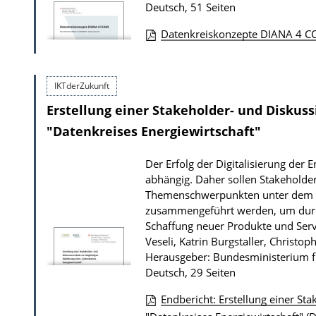
Deutsch, 51 Seiten
r
Datenkreiskonzepte DIANA 4 C
P
D
u
o
b
IKTderZukunft
w
l
Erstellung einer Stakeholder- und Diskussi
n
i
l
"Datenkreises Energiewirtschaft"
k
o
a
Der Erfolg der Digitalisierung de
a
t
abhängig. Daher sollen Stakehold
d
i
Themenschwerpunkten unter dem Sch
s
zusammengeführt werden, um durch
o
Schaffung neuer Produkte und Serv
z
n
Veseli, Katrin Burgstaller, Christo
u
Herausgeber: Bundesministerium fü
r
Deutsch, 29 Seiten
P
Endbericht: Erstellung einer Sta
u