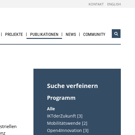
KONTAKT
ENGLISH
PROJEKTE
PUBLIKATIONEN
NEWS
COMMUNITY
Suchwidg
öffnen
Suche verfeinern
Programm
Alle
IKTderZukunft [3]
Mobilitätswende [2]
triellen
Open4Innovation [3]
enz