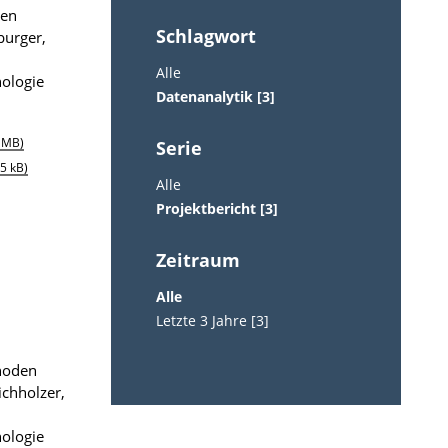
gen
Schlagwort
burger,
Alle
nologie
Datenanalytik [3]
2 MB)
Serie
55 kB)
Alle
Projektbericht [3]
Zeitraum
Alle
Letzte 3 Jahre [3]
thoden
ichholzer,
nologie