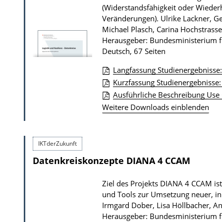
(Widerstandsfähigkeit oder Wiederh
Veränderungen).
Ulrike Lackner, G
Michael Plasch, Carina Hochstrasse
Herausgeber: Bundesministerium fü
Deutsch, 67 Seiten
Langfassung Studienergebnisse: 
D
Kurzfassung Studienergebnisse: 
Ausführliche Beschreibung Use C
o
Weitere Downloads einblenden
w
n
l
IKTderZukunft
o
Datenkreiskonzepte DIANA 4 CCAM
a
d
Ziel des Projekts DIANA 4 CCAM ist
s
und Tools zur Umsetzung neuer, in
Irmgard Dober, Lisa Höllbacher, An
z
Herausgeber: Bundesministerium fü
u