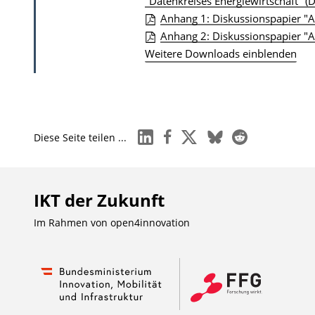
D
"Datenkreises Energiewirtschaft" (
b
Anhang 1: Diskussionspapier "A
o
l
Anhang 2: Diskussionspapier "A
w
i
Weitere Downloads einblenden
n
k
l
a
o
t
a
i
linkedin
facebook
x
bluesky
reddit
d
Diese Seite teilen ...
o
s
n
z
IKT der Zukunft
u
r
Im Rahmen von
open4innovation
P
u
b
l