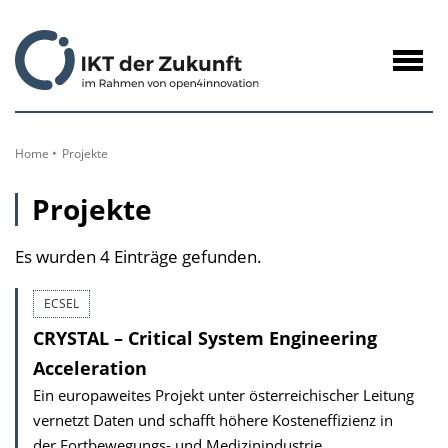
zum
Inhalt
Navig
öffne
Home
Projekte
Projekte
Es wurden 4 Einträge gefunden.
ECSEL
CRYSTAL – Critical System Engineering
Acceleration
Ein europaweites Projekt unter österreichischer Leitung
vernetzt Daten und schafft höhere Kosteneffizienz in
der Fortbewegungs- und Medizinindustrie.